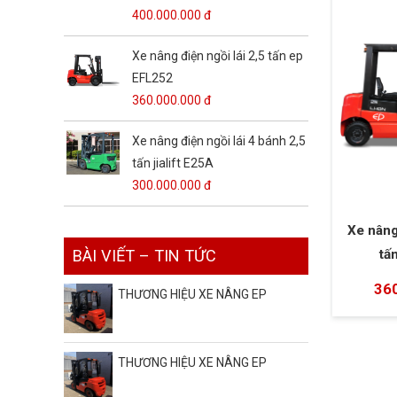
400.000.000 đ
Xe nâng điện ngồi lái 2,5 tấn ep
EFL252
360.000.000 đ
Xe nâng điện ngồi lái 4 bánh 2,5
tấn jialift E25A
300.000.000 đ
Xe nâng 
tấ
BÀI VIẾT – TIN TỨC
36
THƯƠNG HIỆU XE NÂNG EP
THƯƠNG HIỆU XE NÂNG EP