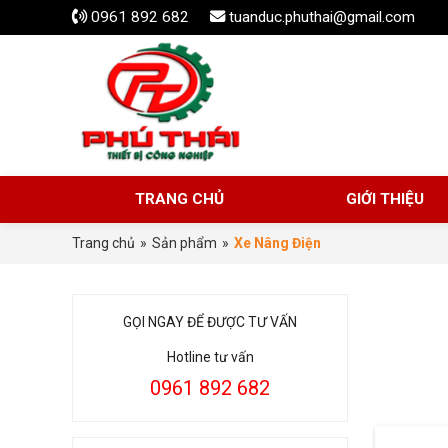
0961 892 682
tuanduc.phuthai@gmail.com
TRANG CHỦ
GIỚI THIỆU
Trang chủ
»
Sản phẩm
»
Xe Nâng Điện
GỌI NGAY ĐỂ ĐƯỢC TƯ VẤN
Hotline tư vấn
0961 892 682