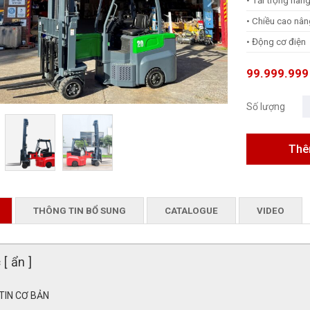
• Tải trọng nân
• Chiều cao nân
• Động cơ điện
99.999.999
Số lượng
THÔNG TIN BỔ SUNG
CATALOGUE
VIDEO
c
[ ẩn ]
TIN CƠ BẢN