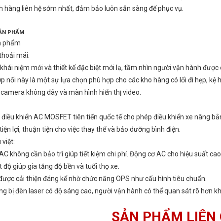
 hàng liên hệ sớm nhất, đảm bảo luôn sẵn sàng để phục vụ.
SẢN PHẨM
n phẩm
thoải mái:
hái niệm mới và thiết kế đặc biệt mới lạ, tầm nhìn người vận hành được c
p nối này là một sự lựa chọn phù hợp cho các kho hàng có lối đi hẹp, kệ 
 camera không dây và màn hình hiển thị video.
 điều khiển AC MOSFET tiên tiến quốc tế cho phép điều khiển xe nâng bằng
tiện lợi, thuận tiện cho việc thay thế và bảo dưỡng bình điện.
 việt:
AC không cần bảo trì giúp tiết kiệm chi phí. Động cơ AC cho hiệu suất ca
t độ giúp gia tăng độ bền và tuổi thọ xe.
được cải thiện đáng kể nhờ chức năng OPS như cấu hình tiêu chuẩn.
g bị đèn laser có độ sáng cao, người vận hành có thể quan sát rõ hơn khi 
SẢN PHẨM LIÊN