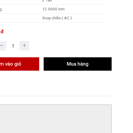
g
2 Tấn
g
12.5000 mm
Xoay chiều ( AC )
 đ