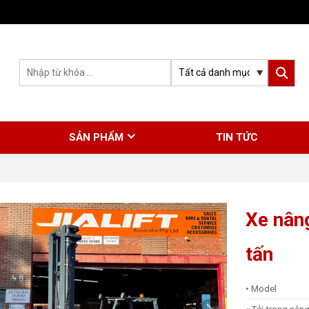
SẢN PHẨM
TIN TỨC
Xe nân
tấn
• Model