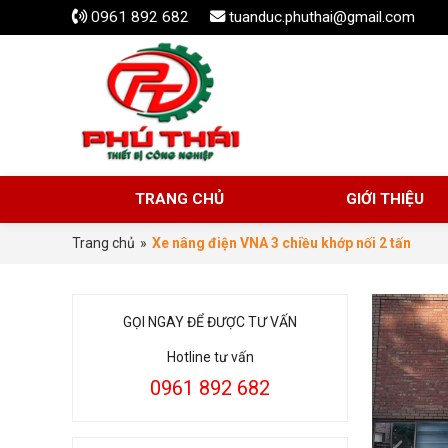
0961 892 682
tuanduc.phuthai@gmail.com
TRANG CHỦ
GIỚI THIỆU
Trang chủ
»
Xe nâng điện VNA 3 chiều khớp nối 2 tấn
GỌI NGAY ĐỂ ĐƯỢC TƯ VẤN
Hotline tư vấn
0961 892 682