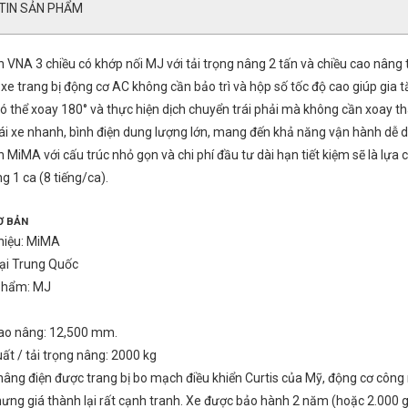
TIN SẢN PHẨM
 VNA 3 chiều có khớp nối MJ với tải trọng nâng 2 tấn và chiều cao nâng t
 xe trang bị động cơ AC không cần bảo trì và hộp số tốc độ cao giúp gia
ó thể xoay 180° và thực hiện dịch chuyển trái phải mà không cần xoay th
lái xe nhanh, bình điện dung lượng lớn, mang đến khả năng vận hành dễ dà
 MiMA với cấu trúc nhỏ gọn và chi phí đầu tư dài hạn tiết kiệm sẽ là lựa
g 1 ca (8 tiếng/ca).
Ơ BẢN
hiệu: MiMA
tại Trung Quốc
phẩm: MJ
cao nâng: 12,500 mm.
ất / tải trọng nâng: 2000 kg
nâng điện được trang bị bo mạch điều khiển Curtis của Mỹ, động cơ công
ưng giá thành lại rất cạnh tranh. Xe được bảo hành 2 năm (hoặc 2.000 g