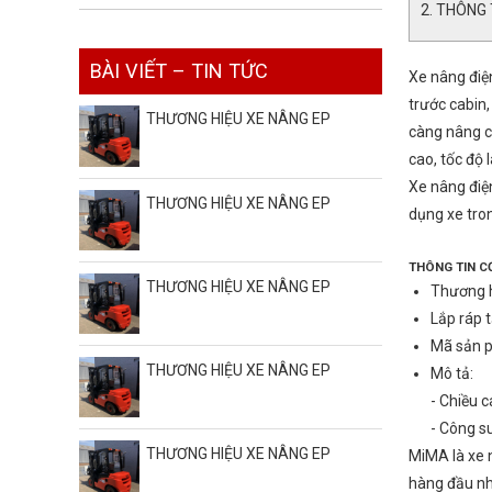
THÔNG 
BÀI VIẾT – TIN TỨC
Xe nâng điện
trước cabin,
THƯƠNG HIỆU XE NÂNG EP
càng nâng c
cao, tốc độ 
Xe nâng điện
THƯƠNG HIỆU XE NÂNG EP
dụng xe tron
THÔNG TIN C
THƯƠNG HIỆU XE NÂNG EP
Thương 
Lắp ráp 
Mã sản 
THƯƠNG HIỆU XE NÂNG EP
Mô tả:
- Chiều 
- Công su
THƯƠNG HIỆU XE NÂNG EP
MiMA là xe 
hàng đầu nh