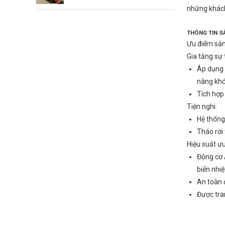
những khách
THÔNG TIN 
Ưu điểm sả
Gia tăng sự 
Áp dụng k
nâng khớ
Tích hợp
Tiện nghi:
Hệ thống
Tháo rời 
Hiệu suất ưu
Động cơ 
biến nhiệ
An toàn 
Được tran