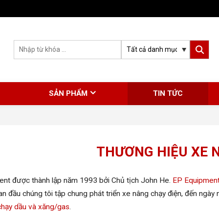
SẢN PHẨM
TIN TỨC
THƯƠNG HIỆU XE 
nt được thành lập năm 1993 bởi Chủ tịch John He.
E
P Equipmen
an đầu chúng tôi tập chung phát triển xe nâng chạy điện, đến ngày
chạy dầu và xăng/gas
.