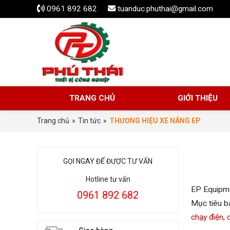
0961 892 682
tuanduc.phuthai@gmail.com
TRANG CHỦ
GIỚI THIỆU
Trang chủ
»
Tin tức
»
THƯƠNG HIỆU XE NÂNG EP
GỌI NGAY ĐỂ ĐƯỢC TƯ VẤN
Hotline tư vấn
EP Equipme
0961 892 682
Mục tiêu b
chạy điện
,