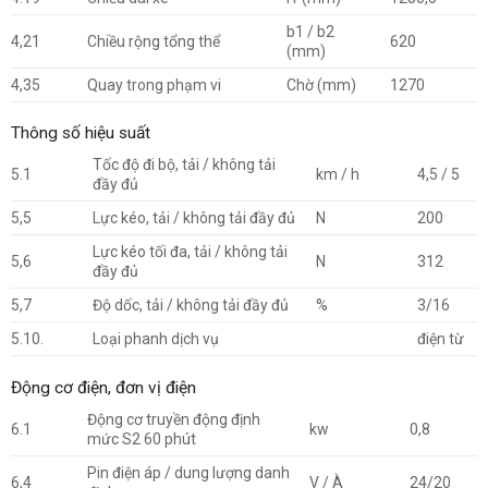
b1 / b2
4,21
Chiều rộng tổng thể
620
(mm)
4,35
Quay trong phạm vi
Chờ (mm)
1270
Thông số hiệu suất
Tốc độ đi bộ, tải / không tải
5.1
km / h
4,5 / 5
đầy đủ
5,5
Lực kéo, tải / không tải đầy đủ
N
200
Lực kéo tối đa, tải / không tải
5,6
N
312
đầy đủ
5,7
Độ dốc, tải / không tải đầy đủ
%
3/16
5.10.
Loại phanh dịch vụ
điện từ
Động cơ điện, đơn vị điện
Động cơ truyền động định
6.1
kw
0,8
mức S2 60 phút
Pin điện áp / dung lượng danh
6,4
V / À
24/20