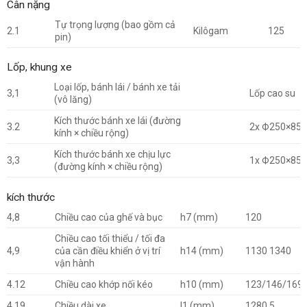
Cân nặng
Tự trọng lượng (bao gồm cả
2.1
Kilôgam
125
pin)
Lốp, khung xe
Loại lốp, bánh lái / bánh xe tải
3,1
Lốp cao su
(vô lăng)
Kích thước bánh xe lái (đường
3.2
2x Ф250×85
kính × chiều rộng)
Kích thước bánh xe chịu lực
3,3
1x Ф250×85
(đường kính × chiều rộng)
kích thước
4,8
Chiều cao của ghế và bục
h7 (mm)
120
Chiều cao tối thiểu / tối đa
4,9
của cần điều khiển ở vị trí
h14 (mm)
1130 1340
vận hành
4.12
Chiều cao khớp nối kéo
h10 (mm)
123/146/169
4.19
Chiều dài xe
l1 (mm)
1280,5