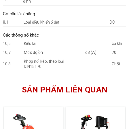
định
Cơ cấu lái / nâng
8.1
Loại điều khiển ổ đĩa
DC
Các thông số khác
10,5
Kiểu lái
cơ khí
10,7
Mức độ ồn
dB (A)
70
Khớp nối kéo, theo loại
10.8
Chốt
DIN15170
SẢN PHẨM LIÊN QUAN