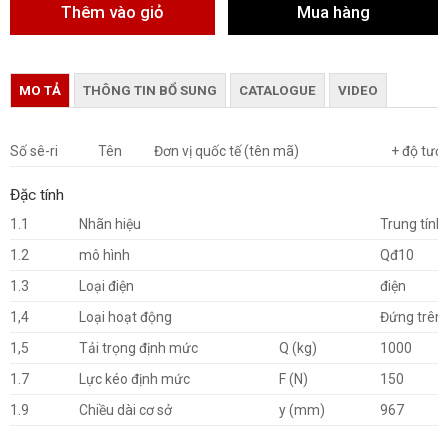
MO TẢ
THÔNG TIN BỔ SUNG
CATALOGUE
VIDEO
Số sê-ri
Tên
Đơn vị quốc tế (tên mã)
+ độ tươ
Đặc tính
1.1
Nhãn hiệu
Trung tính
1.2
mô hình
Qđ10
1.3
Loại điện
điện
1,4
Loại hoạt động
Đứng trên
1,5
Tải trọng định mức
Q (kg)
1000
1.7
Lực kéo định mức
F (N)
150
1.9
Chiều dài cơ sở
y (mm)
967