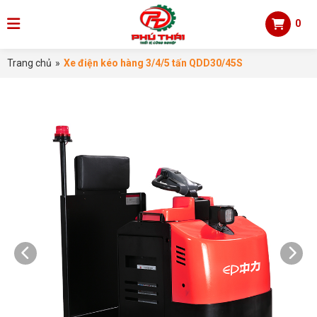
0
Trang chủ
»
Xe điện kéo hàng 3/4/5 tấn QDD30/45S