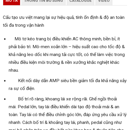
MO TẢ
THÔNG TIN BỔ SUNG
CATALOGUE
VIDEO
Cấu tạo ưu việt mang lại sự hiệu quả, tính ổn định & độ an toàn
tối đa trong vận hành
Mô tơ kéo trang bị điều khiển AC thông minh, bền bỉ, ít
phải bảo trì. Mô-men xoắn lớn – hiệu suất cao cho tốc độ &
khả năng leo dốc khi mang tải cực tốt, có thể làm việc trong
nhiều điều kiện môi trường & nền xưởng khắc nghiệt khác
nhau.
Kết nối dây dẫn AMP siêu bền giảm tối đa khả năng xảy
ra sự cố điện.
Bố trí rõ ràng, khoang lái xe rộng rãi. Ghế ngồi thoải
mái. Pedal lớn, tay lái điều khiển dài tạo độ thoải mái & an
toàn. Tay lái có thể điều chỉnh góc lớn, đáp ứng yêu cầu xử lý
nhanh. Cách bố trí & khoảng tay lái, phanh, pedal cũng như