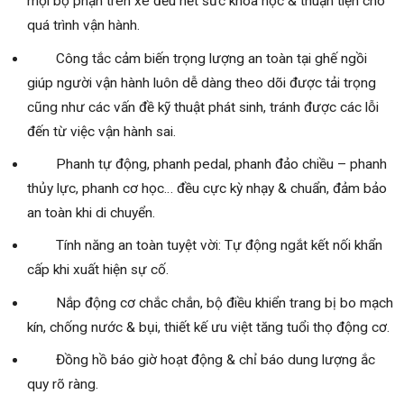
mọi bộ phận trên xe đều hết sức khoa học & thuận tiện cho
quá trình vận hành.
Công tắc cảm biến trọng lượng an toàn tại ghế ngồi
giúp người vận hành luôn dễ dàng theo dõi được tải trọng
cũng như các vấn đề kỹ thuật phát sinh, tránh được các lỗi
đến từ việc vận hành sai.
Phanh tự động, phanh pedal, phanh đảo chiều – phanh
thủy lực, phanh cơ học… đều cực kỳ nhạy & chuẩn, đảm bảo
an toàn khi di chuyển.
Tính năng an toàn tuyệt vời: Tự động ngắt kết nối khẩn
cấp khi xuất hiện sự cố.
Nắp động cơ chắc chắn, bộ điều khiển trang bị bo mạch
kín, chống nước & bụi, thiết kế ưu việt tăng tuổi thọ động cơ.
Đồng hồ báo giờ hoạt động & chỉ báo dung lượng ắc
quy rõ ràng.