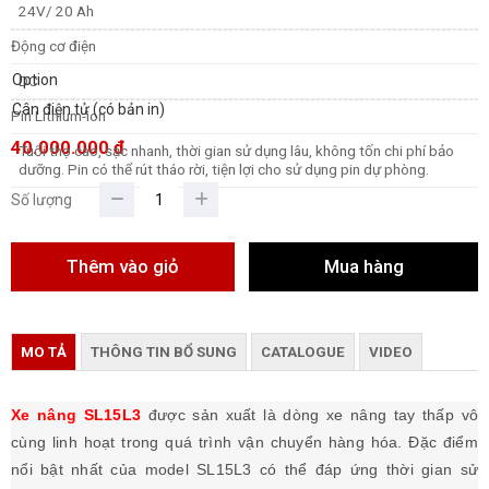
24V/ 20 Ah
Động cơ điện
Option
DC
Cân điện tử (có bản in)
Pin Lithium-ion
40.000.000 đ
Tuổi thọ cao, sạc nhanh, thời gian sử dụng lâu, không tốn chi phí bảo
dưỡng. Pin có thể rút tháo rời, tiện lợi cho sử dụng pin dự phòng.
Số lượng
MO TẢ
THÔNG TIN BỔ SUNG
CATALOGUE
VIDEO
Xe nâng SL15L3
được sản xuất là dòng xe nâng tay thấp vô
cùng linh hoạt trong quá trình vận chuyển hàng hóa. Đặc điểm
nổi bật nhất của model SL15L3 có thể đáp ứng thời gian sử