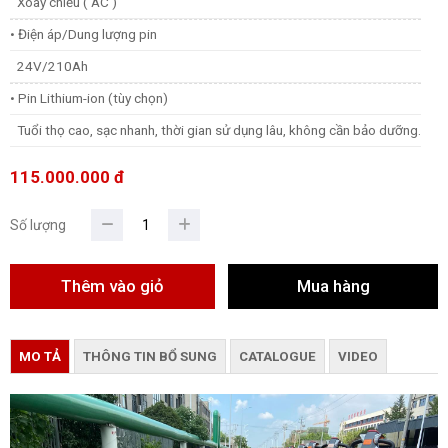
Xoay chiều ( AC )
• Điện áp/Dung lượng pin
24V/210Ah
• Pin Lithium-ion (tùy chọn)
Tuổi thọ cao, sạc nhanh, thời gian sử dụng lâu, không cần bảo dưỡng.
115.000.000 đ
Số lượng
MO TẢ
THÔNG TIN BỔ SUNG
CATALOGUE
VIDEO