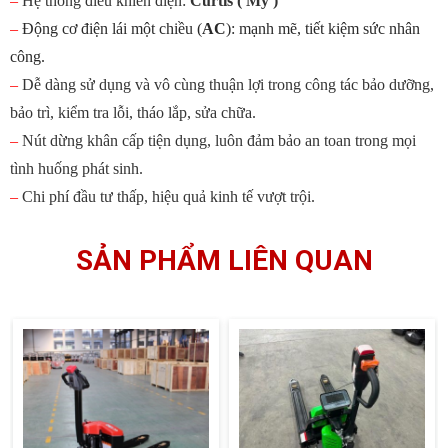
–
Hệ thống điều khiển điện:
Curtis ( Mỹ )
–
Động cơ điện lái một chiều (
AC
): mạnh mẽ, tiết kiệm sức nhân
công.
–
Dễ dàng sử dụng và vô cùng thuận lợi trong công tác bảo dưỡng,
bảo trì, kiểm tra lỗi, tháo lắp, sửa chữa.
–
Nút dừng khân cấp tiện dụng, luôn đảm bảo an toan trong mọi
tình huống phát sinh.
–
Chi phí đầu tư thấp, hiệu quả kinh tế vượt trội.
SẢN PHẨM LIÊN QUAN