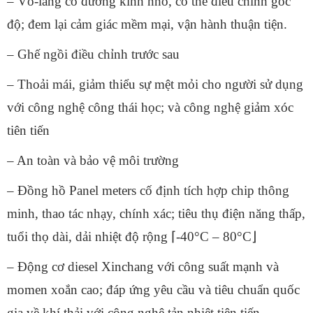
– Vô-lăng có đường kính nhỏ, có thể điều chỉnh góc
độ; đem lại cảm giác mềm mại, vận hành thuận tiện.
– Ghế ngồi điều chỉnh trước sau
– Thoải mái, giảm thiểu sự mệt mỏi cho người sử dụng
với công nghệ công thái học; và công nghệ giảm xóc
tiên tiến
– An toàn và bảo vệ môi trường
– Đồng hồ Panel meters cố định tích hợp chip thông
minh, thao tác nhạy, chính xác; tiêu thụ điện năng thấp,
tuổi thọ dài, dải nhiệt độ rộng ⌈-40°C – 80°C⌋
– Động cơ diesel Xinchang với công suất mạnh và
momen xoắn cao; đáp ứng yêu cầu và tiêu chuẩn quốc
gia về khí thải với công nghệ tản nhiệt tiên tiến.