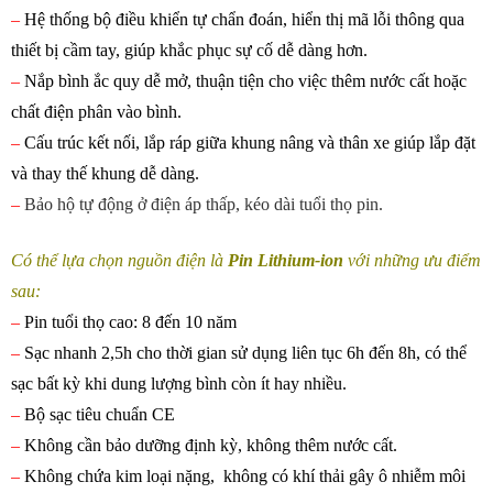
–
Hệ thống bộ điều khiển tự chẩn đoán, hiển thị mã lỗi thông qua
thiết bị cầm tay, giúp khắc phục sự cố dễ dàng hơn.
–
Nắp bình ắc quy dễ mở, thuận tiện cho việc thêm nước cất hoặc
chất điện phân vào bình.
–
Cấu trúc kết nối, lắp ráp giữa khung nâng và thân xe giúp lắp đặt
và thay thế khung dễ dàng.
–
Bảo hộ tự động ở điện áp thấp, kéo dài tuổi thọ pin.
Có thể lựa chọn nguồn điện là
Pin Lithium-ion
với những ưu điểm
sau:
–
Pin tuổi thọ cao: 8 đến 10 năm
–
Sạc nhanh 2,5h cho thời gian sử dụng liên tục 6h đến 8h, có thể
sạc bất kỳ khi dung lượng bình còn ít hay nhiều.
–
Bộ sạc tiêu chuẩn CE
–
Không cần bảo dưỡng định kỳ, không thêm nước cất.
–
Không chứa kim loại nặng, không có khí thải gây ô nhiễm môi