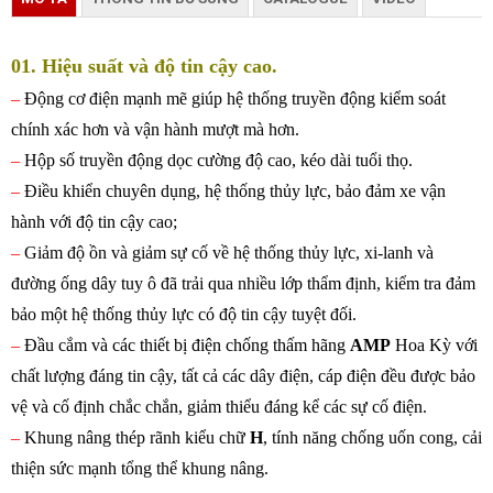
01. Hiệu suất và độ tin cậy cao.
–
Động cơ điện mạnh mẽ giúp hệ thống truyền động kiểm soát
chính xác hơn và vận hành mượt mà hơn.
–
Hộp số truyền động dọc cường độ cao, kéo dài tuổi thọ.
–
Điều khiển chuyên dụng, hệ thống thủy lực, bảo đảm xe vận
hành với độ tin cậy cao;
–
Giảm độ ồn và giảm sự cố về hệ thống thủy lực, xi-lanh và
đường ống dây tuy ô đã trải qua nhiều lớp thẩm định, kiểm tra đảm
bảo một hệ thống thủy lực có độ tin cậy tuyệt đối.
–
Đầu cắm và các thiết bị điện chống thấm hãng
AMP
Hoa Kỳ với
chất lượng đáng tin cậy, tất cả các dây điện, cáp điện đều được bảo
vệ và cố định chắc chắn, giảm thiểu đáng kể các sự cố điện.
–
Khung
nâng thép rãnh kiểu chữ
H
, tính năng chống uốn cong, cải
thiện sức mạnh tổng thể khung nâng.