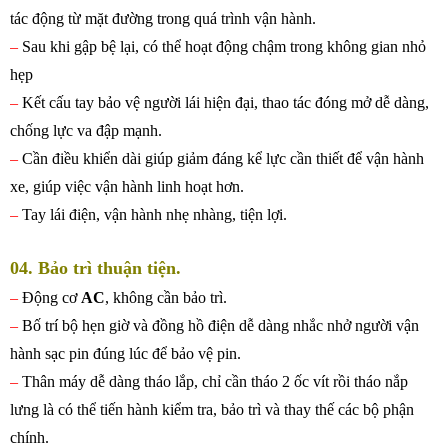
tác động từ mặt đường trong quá trình vận hành.
–
Sau khi gập bệ lại, có thể hoạt động chậm trong không gian nhỏ
hẹp
–
Kết cấu tay bảo vệ người lái hiện đại, thao tác đóng mở dễ dàng,
chống lực va đập mạnh.
–
Cần điều khiển dài giúp giảm đáng kể lực cần thiết để vận hành
xe, giúp việc vận hành linh hoạt hơn.
–
Tay lái điện, vận hành nhẹ nhàng, tiện lợi.
04. Bảo trì thuận tiện.
–
Động cơ
AC
, không cần bảo trì.
–
Bố trí bộ hẹn giờ và đồng hồ điện dễ dàng nhắc nhở người vận
hành sạc pin đúng lúc để bảo vệ pin.
–
Thân máy dễ dàng tháo lắp, chỉ cần tháo 2 ốc vít rồi tháo nắp
lưng là có thể tiến hành kiểm tra, bảo trì và thay thế các bộ phận
chính.