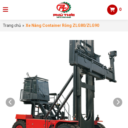
0
Trang chủ
»
Xe Nâng Container Rỗng ZLG80/ZLG90