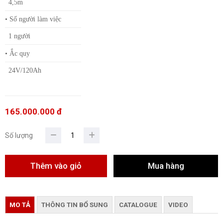
4,5m
• Số người làm việc
1 người
• Ắc quy
24V/120Ah
165.000.000 đ
Số lượng
MO TẢ
THÔNG TIN BỔ SUNG
CATALOGUE
VIDEO