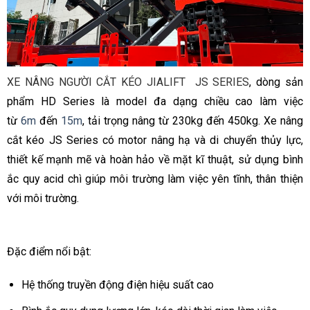
XE NÂNG NGƯỜI CẮT KÉO JIALIFT JS SERIES
, dòng sản
phẩm HD Series là model đa dạng chiều cao làm việc
từ
6m
đến
15m
, tải trọng nâng từ 230kg đến 450kg. Xe nâng
cắt kéo JS Series có motor nâng hạ và di chuyển thủy lực,
thiết kế mạnh mẽ và hoàn hảo về mặt kĩ thuật, sử dụng bình
ắc quy acid chì giúp môi trường làm việc yên tĩnh, thân thiện
với môi trường.
Đặc điểm nổi bật:
Hệ thống truyền động điện hiệu suất cao