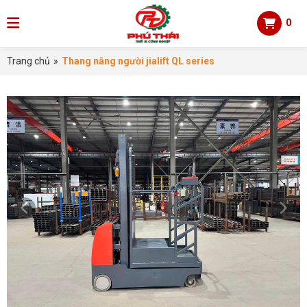
0
Trang chủ
»
Thang nâng người jialift QL series