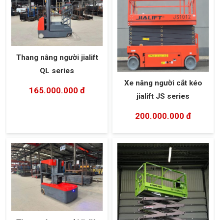
Thang nâng người jialift
QL series
Xe nâng người cắt kéo
165.000.000 đ
jialift JS series
200.000.000 đ