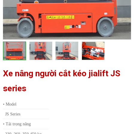
Xe nâng người cắt kéo jialift JS
series
•
Model
JS Series
• Tải trọng nâng
230, 260, 350,450 kg