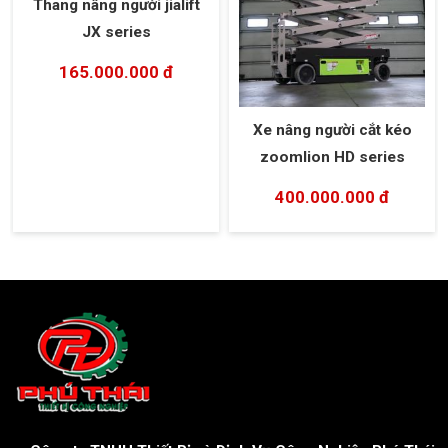
Thang nâng người jialift
JX series
165.000.000 đ
Xe nâng người cắt kéo
zoomlion HD series
400.000.000 đ