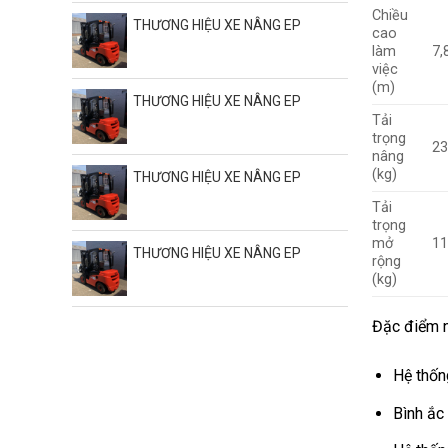
Chiều
THƯƠNG HIỆU XE NÂNG EP
cao
làm
7,
việc
(m)
THƯƠNG HIỆU XE NÂNG EP
Tải
trọng
2
nâng
(kg)
THƯƠNG HIỆU XE NÂNG EP
Tải
trọng
mở
1
THƯƠNG HIỆU XE NÂNG EP
rộng
(kg)
Đặc điểm n
Hệ thốn
Bình ắc 