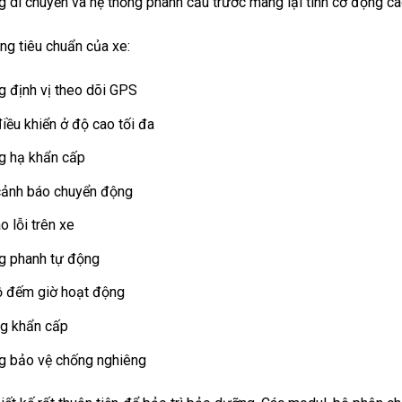
g di chuyển và hệ thống phanh cầu trước mang lại tính cơ động c
ng tiêu chuẩn của xe:
g định vị theo dõi GPS
iều khiển ở độ cao tối đa
g hạ khẩn cấp
cảnh báo chuyển động
 lỗi trên xe
g phanh tự động
 đếm giờ hoạt động
g khẩn cấp
g bảo vệ chống nghiêng