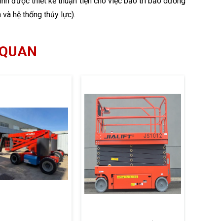
ính được thiết kế thuận tiện cho việc bảo trì bảo dưỡng
 và hệ thống thủy lực).
 QUAN