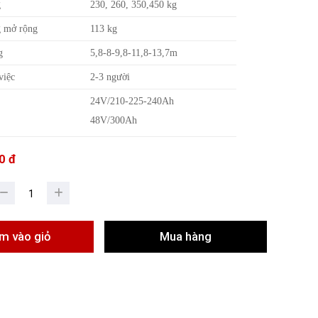
g
230, 260, 350,450 kg
g mở rộng
113 kg
g
5,8-8-9,8-11,8-13,7m
việc
2-3 người
24V/210-225-240Ah
48V/300Ah
0 đ