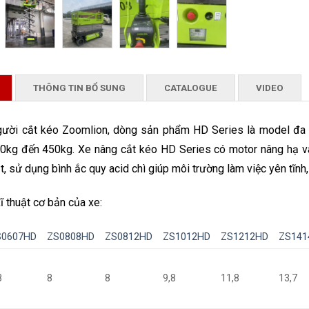
THÔNG TIN BỔ SUNG
CATALOGUE
VIDEO
gười cắt kéo Zoomlion, dòng sản phẩm HD Series là model đa 
0kg đến 450kg. Xe nâng cắt kéo HD Series có motor nâng hạ và 
t, sử dụng bình ắc quy acid chì giúp môi trường làm việc yên tĩnh,
ĩ thuật cơ bản của xe:
S0607HD
ZS0808HD
ZS0812HD
ZS1012HD
ZS1212HD
ZS141
8
8
8
9,8
11,8
13,7