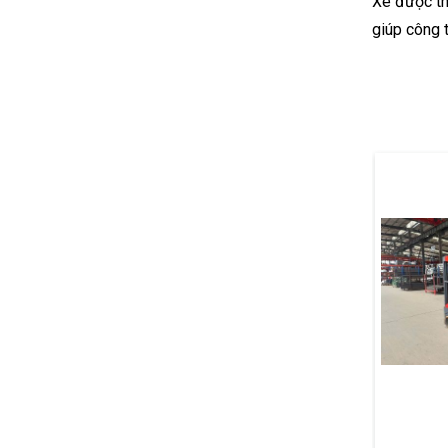
Xe được th
giúp công t