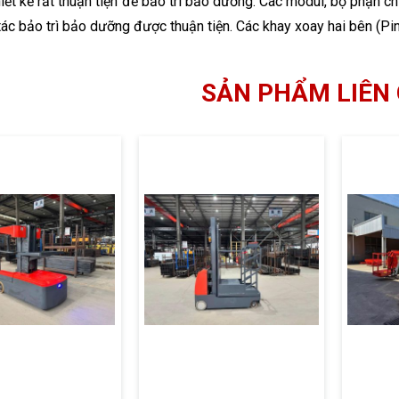
iết kế rất thuận tiện để bảo trì bảo dưỡng. Các modul, bộ phận ch
ác bảo trì bảo dưỡng được thuận tiện. Các khay xoay hai bên (Pin
SẢN PHẨM LIÊN