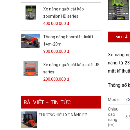
Xe nâng người cắt kéo
zoomlion HD series
400.000.000 đ
Thang nâng boomlift Jialift
MO TẢ
14m-20m
900.000.000 đ
Xe nâng n
nâng từ 23
Xe nâng người cắt kéo jialift JS
mặt kĩ thuậ
series
200.000.000 đ
Thông số k
Model
Z
BÀI VIẾT – TIN TỨC
Chiều
cao
THƯƠNG HIỆU XE NÂNG EP
5,
nâng
(m)