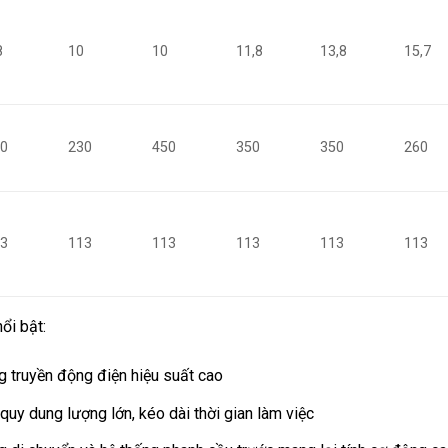
8
10
10
11,8
13,8
15,7
30
230
450
350
350
260
13
113
113
113
113
113
ổi bật:
g truyền động điện hiệu suất cao
quy dung lượng lớn, kéo dài thời gian làm việc