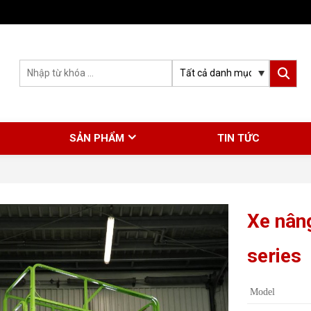
SẢN PHẨM
TIN TỨC
Xe nân
series
Model