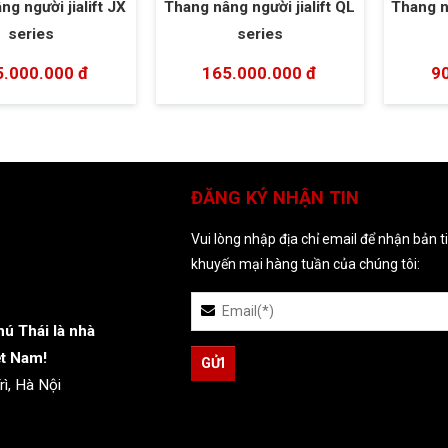
g người jialift JX
Thang nâng người jialift QL
Thang n
series
series
5.000.000 đ
165.000.000 đ
9
ĐĂNG KÝ NHẬN TIN
Vui lòng nhập địa chỉ email để nhận bản t
khuyến mại hàng tuần của chúng tôi:
ú Thái là nhà
ệt Nam!
ì, Hà Nội