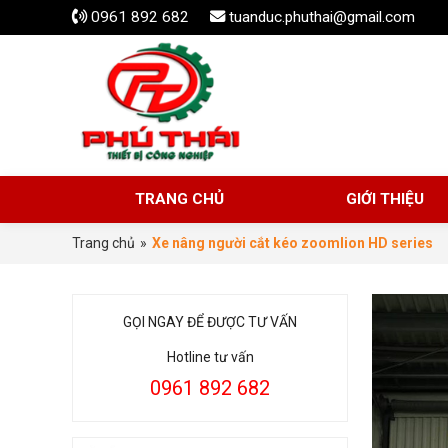
0961 892 682
tuanduc.phuthai@gmail.com
TRANG CHỦ
GIỚI THIỆU
Trang chủ
»
Xe nâng người cắt kéo zoomlion HD series
GỌI NGAY ĐỂ ĐƯỢC TƯ VẤN
Hotline tư vấn
0961 892 682