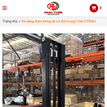
0
Trang chủ
»
Xe nâng điện đứng lái có đối trọng 1 tấn E1030J